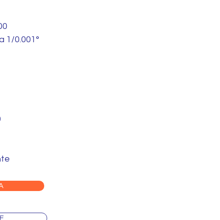
00
a 1/0.001°
0
nte
A
E