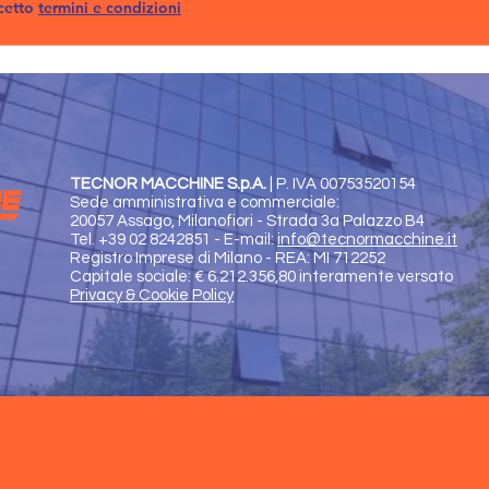
cetto
termini e condizioni
TECNOR MACCHINE S.p.A.
|
P. IVA 00753520154
Sede amministrativa e commerciale:
20057 Assago, Milanofiori - Strada 3a Palazzo B4
Tel. +39 02 8242851 - E-mail:
info@tecnormacchine.it
Registro Imprese di Milano - REA: MI 712252
Capitale sociale: € 6.212.356,80 interamente versato
Privacy & Cookie Policy