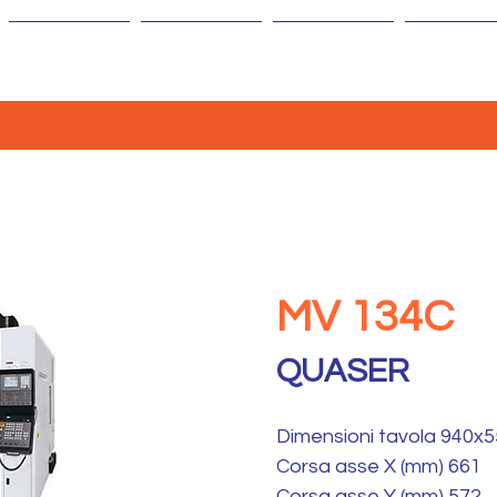
AZIENDA
MACCHINE
ISOLE
AGENTI
MV 134C
QUASER
Dimensioni tavola 940x
Corsa asse X (mm) 661
Corsa asse Y (mm) 572