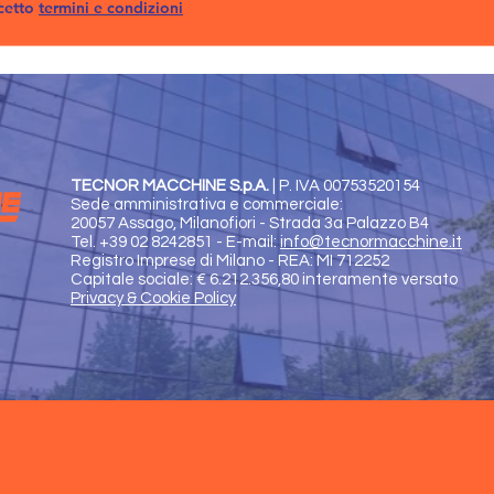
cetto
termini e condizioni
TECNOR MACCHINE S.p.A.
|
P. IVA 00753520154
Sede amministrativa e commerciale:
20057 Assago, Milanofiori - Strada 3a Palazzo B4
Tel. +39 02 8242851 - E-mail:
info@tecnormacchine.it
Registro Imprese di Milano - REA: MI 712252
Capitale sociale: € 6.212.356,80 interamente versato
Privacy & Cookie Policy