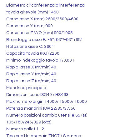
Diametro circonferenza d'interferenza
tavola girevole (mm) 1450
Corsa asse X (mm) 2600/3600/4600
Corsa asse Y (mm) 900
Corsa asse Z V/O (mm) 900/1005
Brandeggio asse B: -5°+98°/-98° +98°
Rotazione asse C: 360°
Capacità tavola (KG) 2200
Minimo indexaggio tavola 1/0,001
Rapidi asse X (m/min) 40
Rapidi asse Y (m/min) 40
Rapidi asse Z (m/min) 40
Mandrino principale
Dimensioni cono ISO40 / HSK63
Max numero di giri 14000/ 15000/ 18000
Potenza mandrini KW 22/35/37/50
Numero posizioni cambio utensile 65 (st)
135/180/245/329 (opz)
Numero pallet 1 -2
Tipo cnc Heidhenain TNC7 / Siemens