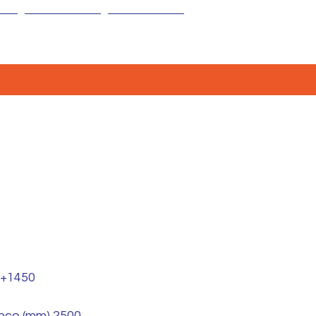
CONTATTI
NEWS
/+1450
anco (mm) 2500