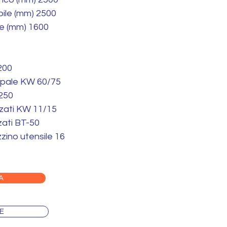
ile (mm) 2500
le (mm) 1600
 200
ipale KW 60/75
2250
zzati KW 11/15
zati BT-50
ino utensile 16
A
E