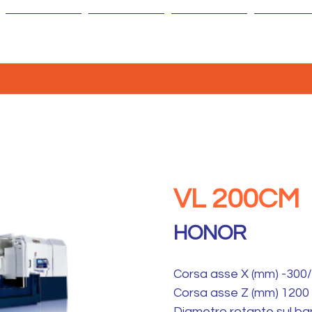
AZIENDA
MACCHINE
ISOLE
AGENTI
VL 200CM
HONOR
Corsa asse X (mm) -300
Corsa asse Z (mm) 1200
Diametro rotante sul b