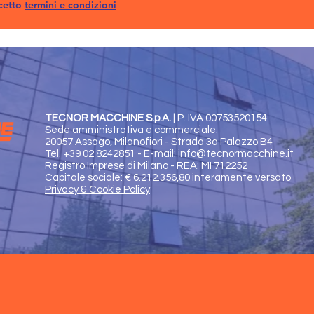
cetto
termini e condizioni
TECNOR MACCHINE S.p.A.
|
P. IVA 00753520154
Sede amministrativa e commerciale:
20057 Assago, Milanofiori - Strada 3a Palazzo B4
Tel. +39 02 8242851 - E-mail:
info@tecnormacchine.it
Registro Imprese di Milano - REA: MI 712252
Capitale sociale: € 6.212.356,80 interamente versato
Privacy & Cookie Policy