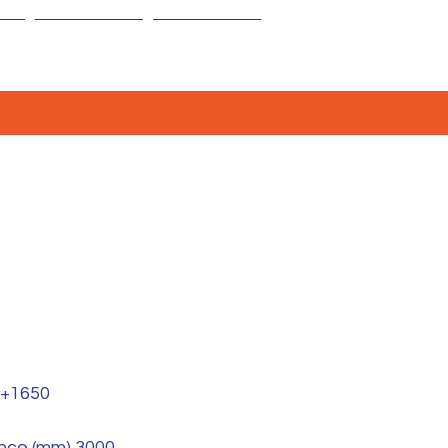
CONTATTI
NEWS
/+1650
anco (mm) 3000