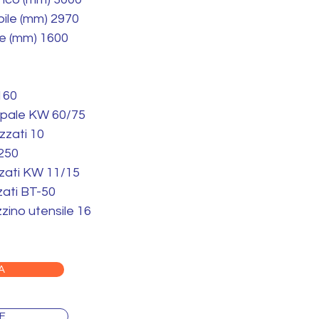
ile (mm) 2970
le (mm) 1600
 160
ipale KW 60/75
zzati 10
2250
zzati KW 11/15
zati BT-50
ino utensile 16
A
E