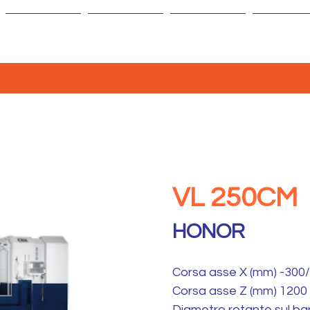
AZIENDA
MACCHINE
ISOLE
AGENTI
VL 250CM
HONOR
Corsa asse X (mm) -300
Corsa asse Z (mm) 1200
Diametro rotante sul b