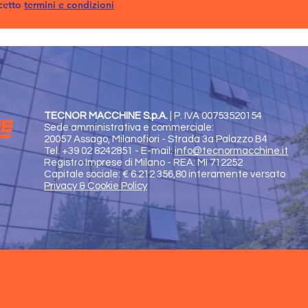
cetto
termini e condizioni
TECNOR MACCHINE S.p.A.
|
P. IVA 00753520154
Sede amministrativa e commerciale:
20057 Assago, Milanofiori - Strada 3a Palazzo B4
Tel. +39 02 8242851 - E-mail:
info@tecnormacchine.it
Registro Imprese di Milano - REA: MI 712252
Capitale sociale: € 6.212.356,80 interamente versato
Privacy & Cookie Policy