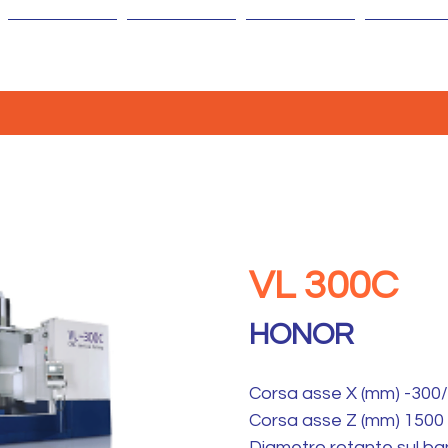
AZIENDA
MACCHINE
ISOLE
AGENTI
VL 300C
HONOR
Corsa asse X (mm) -300
Corsa asse Z (mm) 1500
Diametro rotante sul b