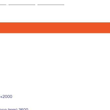
CONTATTI
NEWS
/+2000
anco (mm) 3600