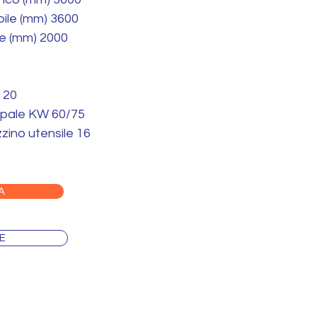
ile (mm) 3600
le (mm) 2000
 120
ipale KW 60/75
ino utensile 16
A
E