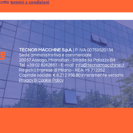
cetto
termini e condizioni
TECNOR MACCHINE S.p.A.
|
P. IVA 00753520154
Sede amministrativa e commerciale:
20057 Assago, Milanofiori - Strada 3a Palazzo B4
Tel. +39 02 8242851 - E-mail:
info@tecnormacchine.it
Registro Imprese di Milano - REA: MI 712252
Capitale sociale: € 6.212.356,80 interamente versato
Privacy & Cookie Policy