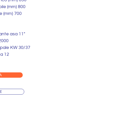
ile (mm) 800
le (mm) 700
ante asa 11"
 2000
ipale KW 30/37
ta 12
A
E