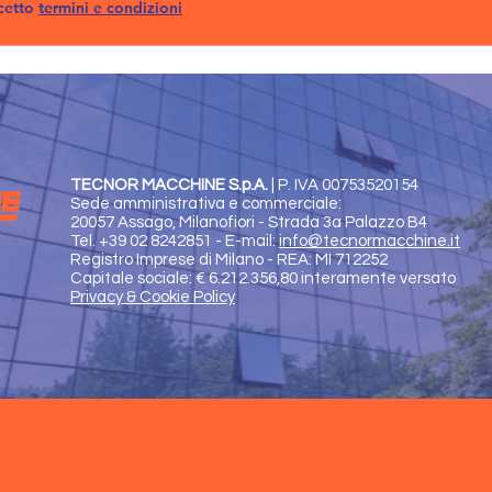
cetto
termini e condizioni
TECNOR MACCHINE S.p.A.
|
P. IVA 00753520154
Sede amministrativa e commerciale:
20057 Assago, Milanofiori - Strada 3a Palazzo B4
Tel. +39 02 8242851 - E-mail:
info@tecnormacchine.it
Registro Imprese di Milano - REA: MI 712252
Capitale sociale: € 6.212.356,80 interamente versato
Privacy & Cookie Policy