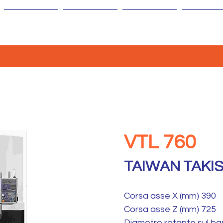
AZIENDA
MACCHINE
ISOLE
AGENTI
VTL 760
TAIWAN TAKI
Corsa asse X (mm) 390
Corsa asse Z (mm) 725
Diametro rotante sul b